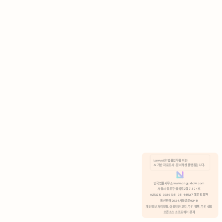
AI 기반 자료조사 · 문서작성 플랫폼입니다.
쿠키 정책
안국법률사무소 www.anguklaw.com
서울시 종로구 율곡로2길 7, 304호
02)3210-3330 105-05-48527 대표 정희찬
거부
분석 쿠키 허용
통신판매 2024서울종로0248
개인정보 처리방침,
이용약관 고지,
쿠키 정책,
쿠키 설정
오픈소스 소프트웨어 공지