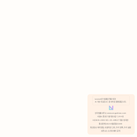
AI 기반 자료조사 · 문서작성 플랫폼입니다.
쿠키 정책
안국법률사무소 www.anguklaw.com
서울시 종로구 율곡로2길 7, 304호
02)3210-3330 105-05-48527 대표 정희찬
거부
분석 쿠키 허용
통신판매 2024서울종로0248
개인정보 처리방침,
이용약관 고지,
쿠키 정책,
쿠키 설정
오픈소스 소프트웨어 공지