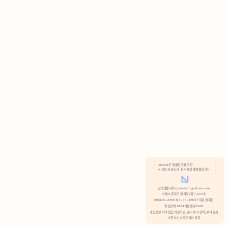
AI 기반 자료조사 · 문서작성 플랫폼입니다.
쿠키 정책
안국법률사무소 www.anguklaw.com
서울시 종로구 율곡로2길 7, 304호
02)3210-3330 105-05-48527 대표 정희찬
거부
분석 쿠키 허용
통신판매 2024서울종로0248
개인정보 처리방침,
이용약관 고지,
쿠키 정책,
쿠키 설정
오픈소스 소프트웨어 공지