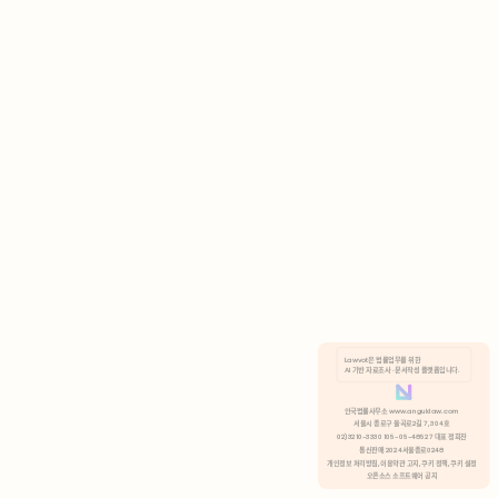
AI 기반 자료조사 · 문서작성 플랫폼입니다.
쿠키 정책
안국법률사무소 www.anguklaw.com
서울시 종로구 율곡로2길 7, 304호
02)3210-3330 105-05-48527 대표 정희찬
거부
분석 쿠키 허용
통신판매 2024서울종로0248
개인정보 처리방침,
이용약관 고지,
쿠키 정책,
쿠키 설정
오픈소스 소프트웨어 공지