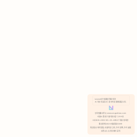
AI 기반 자료조사 · 문서작성 플랫폼입니다.
쿠키 정책
안국법률사무소 www.anguklaw.com
서울시 종로구 율곡로2길 7, 304호
02)3210-3330 105-05-48527 대표 정희찬
거부
분석 쿠키 허용
통신판매 2024서울종로0248
개인정보 처리방침,
이용약관 고지,
쿠키 정책,
쿠키 설정
오픈소스 소프트웨어 공지