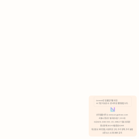
AI 기반 자료조사 · 문서작성 플랫폼입니다.
쿠키 정책
안국법률사무소 www.anguklaw.com
서울시 종로구 율곡로2길 7, 304호
02)3210-3330 105-05-48527 대표 정희찬
거부
분석 쿠키 허용
통신판매 2024서울종로0248
개인정보 처리방침,
이용약관 고지,
쿠키 정책,
쿠키 설정
오픈소스 소프트웨어 공지