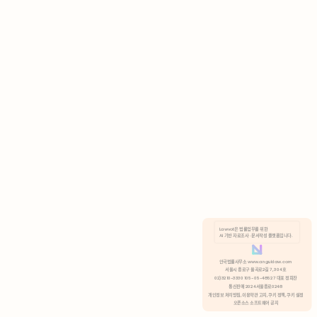
AI 기반 자료조사 · 문서작성 플랫폼입니다.
쿠키 정책
안국법률사무소 www.anguklaw.com
서울시 종로구 율곡로2길 7, 304호
02)3210-3330 105-05-48527 대표 정희찬
거부
분석 쿠키 허용
통신판매 2024서울종로0248
개인정보 처리방침,
이용약관 고지,
쿠키 정책,
쿠키 설정
오픈소스 소프트웨어 공지