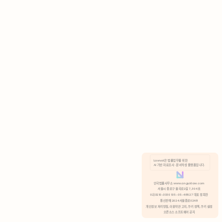
AI 기반 자료조사 · 문서작성 플랫폼입니다.
쿠키 정책
안국법률사무소 www.anguklaw.com
서울시 종로구 율곡로2길 7, 304호
02)3210-3330 105-05-48527 대표 정희찬
거부
분석 쿠키 허용
통신판매 2024서울종로0248
개인정보 처리방침,
이용약관 고지,
쿠키 정책,
쿠키 설정
오픈소스 소프트웨어 공지