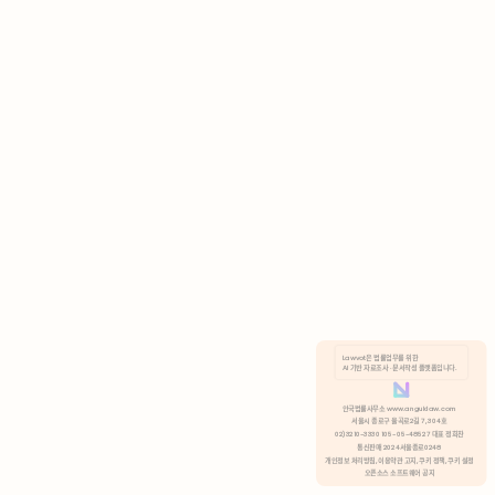
AI 기반 자료조사 · 문서작성 플랫폼입니다.
쿠키 정책
안국법률사무소 www.anguklaw.com
서울시 종로구 율곡로2길 7, 304호
02)3210-3330 105-05-48527 대표 정희찬
거부
분석 쿠키 허용
통신판매 2024서울종로0248
개인정보 처리방침,
이용약관 고지,
쿠키 정책,
쿠키 설정
오픈소스 소프트웨어 공지