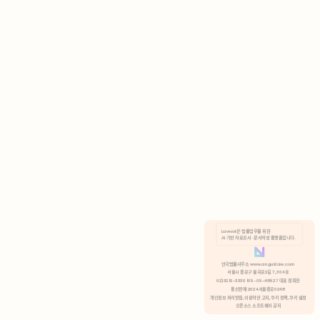
AI 기반 자료조사 · 문서작성 플랫폼입니다.
쿠키 정책
안국법률사무소 www.anguklaw.com
서울시 종로구 율곡로2길 7, 304호
02)3210-3330 105-05-48527 대표 정희찬
거부
분석 쿠키 허용
통신판매 2024서울종로0248
개인정보 처리방침,
이용약관 고지,
쿠키 정책,
쿠키 설정
오픈소스 소프트웨어 공지