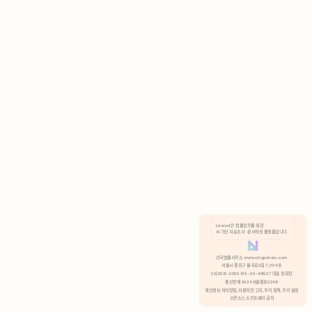
AI 기반 자료조사 · 문서작성 플랫폼입니다.
쿠키 정책
안국법률사무소 www.anguklaw.com
서울시 종로구 율곡로2길 7, 304호
02)3210-3330 105-05-48527 대표 정희찬
거부
분석 쿠키 허용
통신판매 2024서울종로0248
개인정보 처리방침,
이용약관 고지,
쿠키 정책,
쿠키 설정
오픈소스 소프트웨어 공지