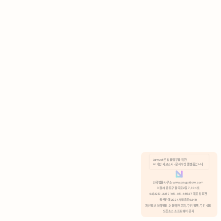
AI 기반 자료조사 · 문서작성 플랫폼입니다.
쿠키 정책
안국법률사무소 www.anguklaw.com
서울시 종로구 율곡로2길 7, 304호
02)3210-3330 105-05-48527 대표 정희찬
거부
분석 쿠키 허용
통신판매 2024서울종로0248
개인정보 처리방침,
이용약관 고지,
쿠키 정책,
쿠키 설정
오픈소스 소프트웨어 공지