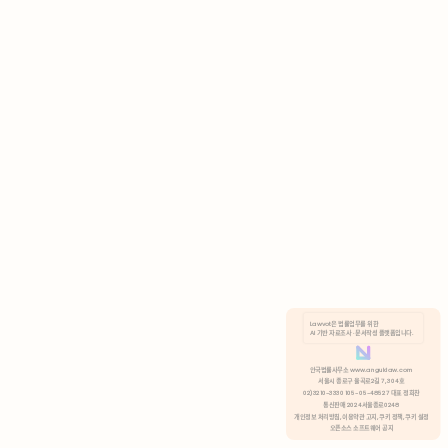
AI 기반 자료조사 · 문서작성 플랫폼입니다.
쿠키 정책
안국법률사무소 www.anguklaw.com
서울시 종로구 율곡로2길 7, 304호
02)3210-3330 105-05-48527 대표 정희찬
거부
분석 쿠키 허용
통신판매 2024서울종로0248
개인정보 처리방침,
이용약관 고지,
쿠키 정책,
쿠키 설정
오픈소스 소프트웨어 공지