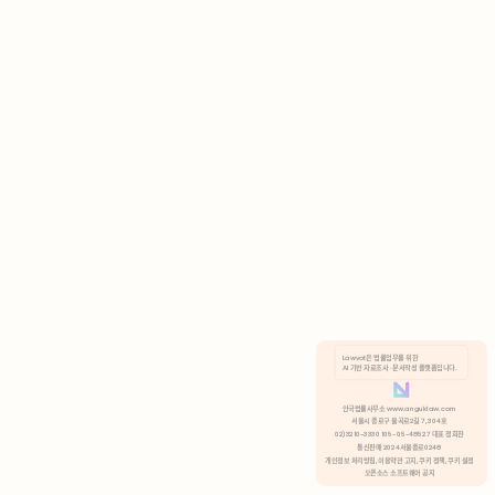
AI 기반 자료조사 · 문서작성 플랫폼입니다.
쿠키 정책
안국법률사무소 www.anguklaw.com
서울시 종로구 율곡로2길 7, 304호
02)3210-3330 105-05-48527 대표 정희찬
거부
분석 쿠키 허용
통신판매 2024서울종로0248
개인정보 처리방침,
이용약관 고지,
쿠키 정책,
쿠키 설정
오픈소스 소프트웨어 공지