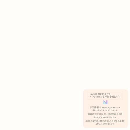
AI 기반 자료조사 · 문서작성 플랫폼입니다.
쿠키 정책
안국법률사무소 www.anguklaw.com
서울시 종로구 율곡로2길 7, 304호
02)3210-3330 105-05-48527 대표 정희찬
거부
분석 쿠키 허용
통신판매 2024서울종로0248
개인정보 처리방침,
이용약관 고지,
쿠키 정책,
쿠키 설정
오픈소스 소프트웨어 공지