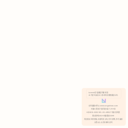
AI 기반 자료조사 · 문서작성 플랫폼입니다.
쿠키 정책
안국법률사무소 www.anguklaw.com
서울시 종로구 율곡로2길 7, 304호
02)3210-3330 105-05-48527 대표 정희찬
거부
분석 쿠키 허용
통신판매 2024서울종로0248
개인정보 처리방침,
이용약관 고지,
쿠키 정책,
쿠키 설정
오픈소스 소프트웨어 공지