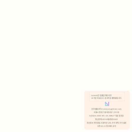
AI 기반 자료조사 · 문서작성 플랫폼입니다.
쿠키 정책
안국법률사무소 www.anguklaw.com
서울시 종로구 율곡로2길 7, 304호
02)3210-3330 105-05-48527 대표 정희찬
거부
분석 쿠키 허용
통신판매 2024서울종로0248
개인정보 처리방침,
이용약관 고지,
쿠키 정책,
쿠키 설정
오픈소스 소프트웨어 공지