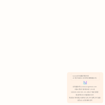
AI 기반 자료조사 · 문서작성 플랫폼입니다.
쿠키 정책
안국법률사무소 www.anguklaw.com
서울시 종로구 율곡로2길 7, 304호
02)3210-3330 105-05-48527 대표 정희찬
거부
분석 쿠키 허용
통신판매 2024서울종로0248
개인정보 처리방침,
이용약관 고지,
쿠키 정책,
쿠키 설정
오픈소스 소프트웨어 공지