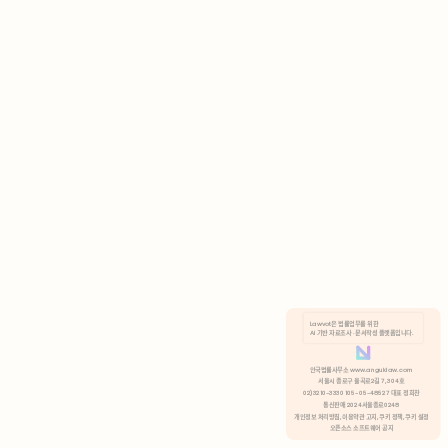
AI 기반 자료조사 · 문서작성 플랫폼입니다.
쿠키 정책
안국법률사무소 www.anguklaw.com
서울시 종로구 율곡로2길 7, 304호
02)3210-3330 105-05-48527 대표 정희찬
거부
분석 쿠키 허용
통신판매 2024서울종로0248
개인정보 처리방침,
이용약관 고지,
쿠키 정책,
쿠키 설정
오픈소스 소프트웨어 공지