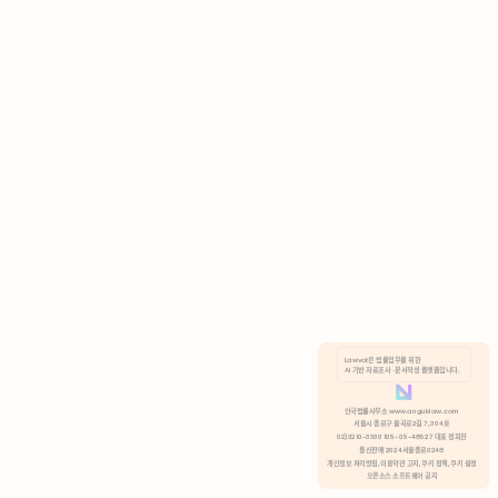
AI 기반 자료조사 · 문서작성 플랫폼입니다.
쿠키 정책
안국법률사무소 www.anguklaw.com
서울시 종로구 율곡로2길 7, 304호
02)3210-3330 105-05-48527 대표 정희찬
거부
분석 쿠키 허용
통신판매 2024서울종로0248
개인정보 처리방침,
이용약관 고지,
쿠키 정책,
쿠키 설정
오픈소스 소프트웨어 공지