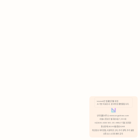
AI 기반 자료조사 · 문서작성 플랫폼입니다.
쿠키 정책
안국법률사무소 www.anguklaw.com
서울시 종로구 율곡로2길 7, 304호
02)3210-3330 105-05-48527 대표 정희찬
거부
분석 쿠키 허용
통신판매 2024서울종로0248
개인정보 처리방침,
이용약관 고지,
쿠키 정책,
쿠키 설정
오픈소스 소프트웨어 공지