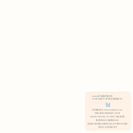
AI 기반 자료조사 · 문서작성 플랫폼입니다.
쿠키 정책
안국법률사무소 www.anguklaw.com
서울시 종로구 율곡로2길 7, 304호
02)3210-3330 105-05-48527 대표 정희찬
거부
분석 쿠키 허용
통신판매 2024서울종로0248
개인정보 처리방침,
이용약관 고지,
쿠키 정책,
쿠키 설정
오픈소스 소프트웨어 공지