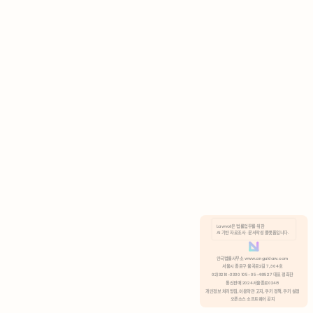
AI 기반 자료조사 · 문서작성 플랫폼입니다.
쿠키 정책
안국법률사무소 www.anguklaw.com
서울시 종로구 율곡로2길 7, 304호
02)3210-3330 105-05-48527 대표 정희찬
거부
분석 쿠키 허용
통신판매 2024서울종로0248
개인정보 처리방침,
이용약관 고지,
쿠키 정책,
쿠키 설정
오픈소스 소프트웨어 공지