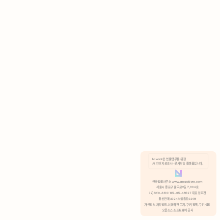
AI 기반 자료조사 · 문서작성 플랫폼입니다.
쿠키 정책
안국법률사무소 www.anguklaw.com
서울시 종로구 율곡로2길 7, 304호
02)3210-3330 105-05-48527 대표 정희찬
거부
분석 쿠키 허용
통신판매 2024서울종로0248
개인정보 처리방침,
이용약관 고지,
쿠키 정책,
쿠키 설정
오픈소스 소프트웨어 공지