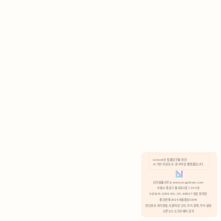
AI 기반 자료조사 · 문서작성 플랫폼입니다.
쿠키 정책
안국법률사무소 www.anguklaw.com
서울시 종로구 율곡로2길 7, 304호
02)3210-3330 105-05-48527 대표 정희찬
거부
분석 쿠키 허용
통신판매 2024서울종로0248
개인정보 처리방침,
이용약관 고지,
쿠키 정책,
쿠키 설정
오픈소스 소프트웨어 공지