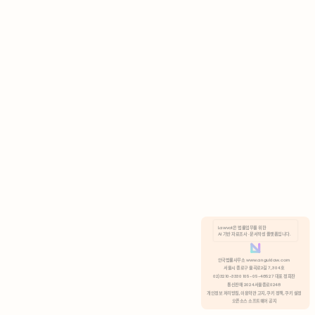
AI 기반 자료조사 · 문서작성 플랫폼입니다.
쿠키 정책
안국법률사무소 www.anguklaw.com
서울시 종로구 율곡로2길 7, 304호
02)3210-3330 105-05-48527 대표 정희찬
거부
분석 쿠키 허용
통신판매 2024서울종로0248
개인정보 처리방침,
이용약관 고지,
쿠키 정책,
쿠키 설정
오픈소스 소프트웨어 공지