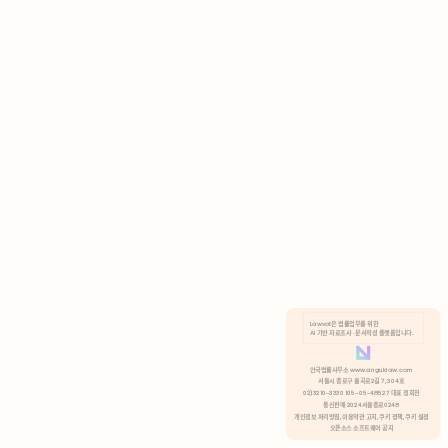
AI 기반 자료조사 · 문서작성 플랫폼입니다.
쿠키 정책
안국법률사무소 www.anguklaw.com
서울시 종로구 율곡로2길 7, 304호
02)3210-3330 105-05-48527 대표 정희찬
거부
분석 쿠키 허용
통신판매 2024서울종로0248
개인정보 처리방침,
이용약관 고지,
쿠키 정책,
쿠키 설정
오픈소스 소프트웨어 공지