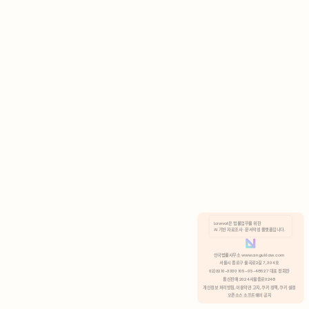
AI 기반 자료조사 · 문서작성 플랫폼입니다.
쿠키 정책
안국법률사무소 www.anguklaw.com
서울시 종로구 율곡로2길 7, 304호
02)3210-3330 105-05-48527 대표 정희찬
거부
분석 쿠키 허용
통신판매 2024서울종로0248
개인정보 처리방침,
이용약관 고지,
쿠키 정책,
쿠키 설정
오픈소스 소프트웨어 공지