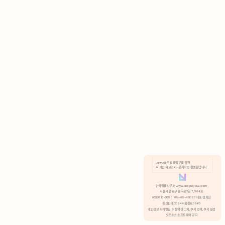
AI 기반 자료조사 · 문서작성 플랫폼입니다.
쿠키 정책
안국법률사무소 www.anguklaw.com
서울시 종로구 율곡로2길 7, 304호
02)3210-3330 105-05-48527 대표 정희찬
거부
분석 쿠키 허용
통신판매 2024서울종로0248
개인정보 처리방침,
이용약관 고지,
쿠키 정책,
쿠키 설정
오픈소스 소프트웨어 공지