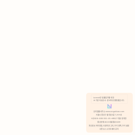
AI 기반 자료조사 · 문서작성 플랫폼입니다.
쿠키 정책
안국법률사무소 www.anguklaw.com
서울시 종로구 율곡로2길 7, 304호
02)3210-3330 105-05-48527 대표 정희찬
거부
분석 쿠키 허용
통신판매 2024서울종로0248
개인정보 처리방침,
이용약관 고지,
쿠키 정책,
쿠키 설정
오픈소스 소프트웨어 공지