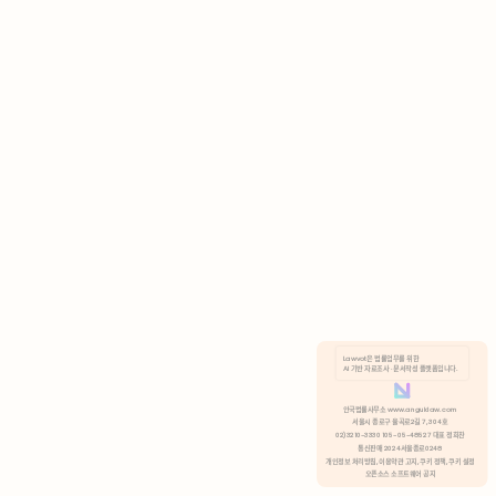
AI 기반 자료조사 · 문서작성 플랫폼입니다.
쿠키 정책
안국법률사무소 www.anguklaw.com
서울시 종로구 율곡로2길 7, 304호
02)3210-3330 105-05-48527 대표 정희찬
거부
분석 쿠키 허용
통신판매 2024서울종로0248
개인정보 처리방침,
이용약관 고지,
쿠키 정책,
쿠키 설정
오픈소스 소프트웨어 공지