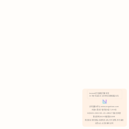
AI 기반 자료조사 · 문서작성 플랫폼입니다.
쿠키 정책
안국법률사무소 www.anguklaw.com
서울시 종로구 율곡로2길 7, 304호
02)3210-3330 105-05-48527 대표 정희찬
거부
분석 쿠키 허용
통신판매 2024서울종로0248
개인정보 처리방침,
이용약관 고지,
쿠키 정책,
쿠키 설정
오픈소스 소프트웨어 공지