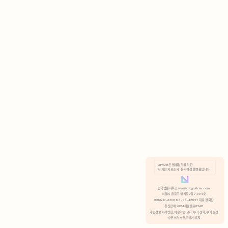
AI 기반 자료조사 · 문서작성 플랫폼입니다.
쿠키 정책
안국법률사무소 www.anguklaw.com
서울시 종로구 율곡로2길 7, 304호
02)3210-3330 105-05-48527 대표 정희찬
거부
분석 쿠키 허용
통신판매 2024서울종로0248
개인정보 처리방침,
이용약관 고지,
쿠키 정책,
쿠키 설정
오픈소스 소프트웨어 공지