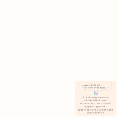
AI 기반 자료조사 · 문서작성 플랫폼입니다.
쿠키 정책
안국법률사무소 www.anguklaw.com
서울시 종로구 율곡로2길 7, 304호
02)3210-3330 105-05-48527 대표 정희찬
거부
분석 쿠키 허용
통신판매 2024서울종로0248
개인정보 처리방침,
이용약관 고지,
쿠키 정책,
쿠키 설정
오픈소스 소프트웨어 공지