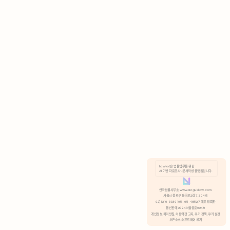
AI 기반 자료조사 · 문서작성 플랫폼입니다.
쿠키 정책
안국법률사무소 www.anguklaw.com
서울시 종로구 율곡로2길 7, 304호
02)3210-3330 105-05-48527 대표 정희찬
거부
분석 쿠키 허용
통신판매 2024서울종로0248
개인정보 처리방침,
이용약관 고지,
쿠키 정책,
쿠키 설정
오픈소스 소프트웨어 공지