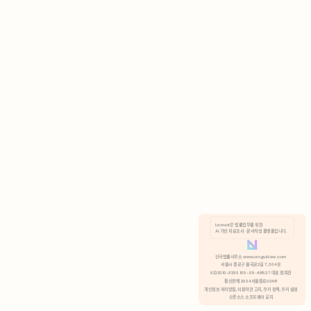
AI 기반 자료조사 · 문서작성 플랫폼입니다.
쿠키 정책
안국법률사무소 www.anguklaw.com
서울시 종로구 율곡로2길 7, 304호
02)3210-3330 105-05-48527 대표 정희찬
거부
분석 쿠키 허용
통신판매 2024서울종로0248
개인정보 처리방침,
이용약관 고지,
쿠키 정책,
쿠키 설정
오픈소스 소프트웨어 공지