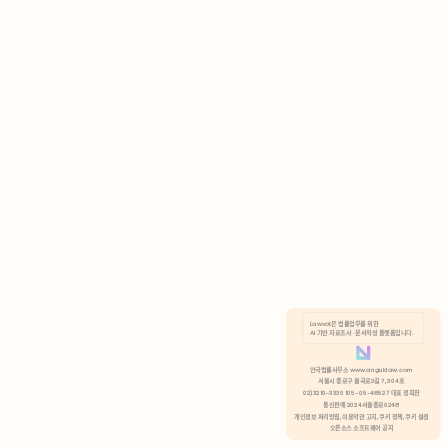
AI 기반 자료조사 · 문서작성 플랫폼입니다.
쿠키 정책
안국법률사무소 www.anguklaw.com
서울시 종로구 율곡로2길 7, 304호
02)3210-3330 105-05-48527 대표 정희찬
거부
분석 쿠키 허용
통신판매 2024서울종로0248
개인정보 처리방침,
이용약관 고지,
쿠키 정책,
쿠키 설정
오픈소스 소프트웨어 공지