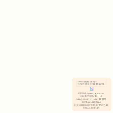
AI 기반 자료조사 · 문서작성 플랫폼입니다.
쿠키 정책
안국법률사무소 www.anguklaw.com
서울시 종로구 율곡로2길 7, 304호
02)3210-3330 105-05-48527 대표 정희찬
거부
분석 쿠키 허용
통신판매 2024서울종로0248
개인정보 처리방침,
이용약관 고지,
쿠키 정책,
쿠키 설정
오픈소스 소프트웨어 공지