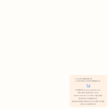
AI 기반 자료조사 · 문서작성 플랫폼입니다.
쿠키 정책
안국법률사무소 www.anguklaw.com
서울시 종로구 율곡로2길 7, 304호
02)3210-3330 105-05-48527 대표 정희찬
거부
분석 쿠키 허용
통신판매 2024서울종로0248
개인정보 처리방침,
이용약관 고지,
쿠키 정책,
쿠키 설정
오픈소스 소프트웨어 공지