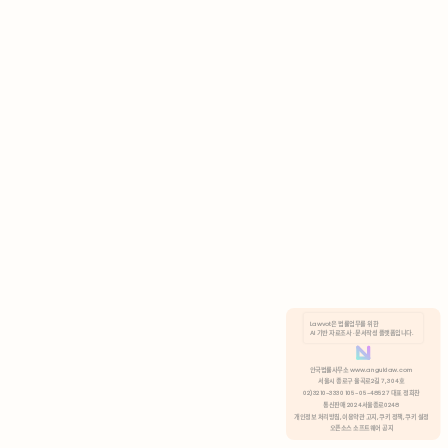
AI 기반 자료조사 · 문서작성 플랫폼입니다.
쿠키 정책
안국법률사무소 www.anguklaw.com
서울시 종로구 율곡로2길 7, 304호
02)3210-3330 105-05-48527 대표 정희찬
거부
분석 쿠키 허용
통신판매 2024서울종로0248
개인정보 처리방침,
이용약관 고지,
쿠키 정책,
쿠키 설정
오픈소스 소프트웨어 공지