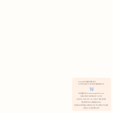
AI 기반 자료조사 · 문서작성 플랫폼입니다.
쿠키 정책
안국법률사무소 www.anguklaw.com
서울시 종로구 율곡로2길 7, 304호
02)3210-3330 105-05-48527 대표 정희찬
거부
분석 쿠키 허용
통신판매 2024서울종로0248
개인정보 처리방침,
이용약관 고지,
쿠키 정책,
쿠키 설정
오픈소스 소프트웨어 공지