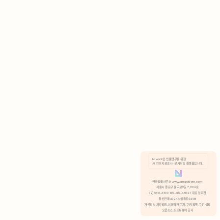
AI 기반 자료조사 · 문서작성 플랫폼입니다.
쿠키 정책
안국법률사무소 www.anguklaw.com
서울시 종로구 율곡로2길 7, 304호
02)3210-3330 105-05-48527 대표 정희찬
거부
분석 쿠키 허용
통신판매 2024서울종로0248
개인정보 처리방침,
이용약관 고지,
쿠키 정책,
쿠키 설정
오픈소스 소프트웨어 공지