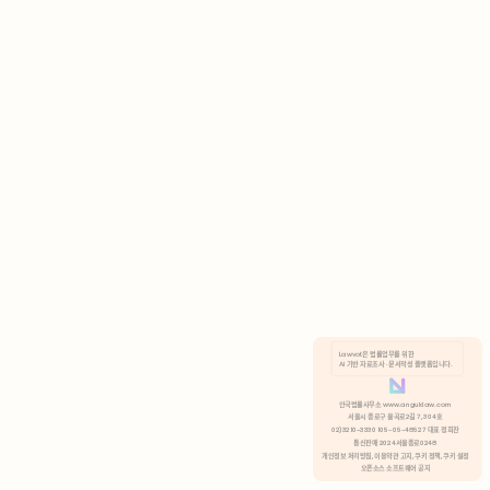
AI 기반 자료조사 · 문서작성 플랫폼입니다.
쿠키 정책
안국법률사무소 www.anguklaw.com
서울시 종로구 율곡로2길 7, 304호
02)3210-3330 105-05-48527 대표 정희찬
거부
분석 쿠키 허용
통신판매 2024서울종로0248
개인정보 처리방침,
이용약관 고지,
쿠키 정책,
쿠키 설정
오픈소스 소프트웨어 공지