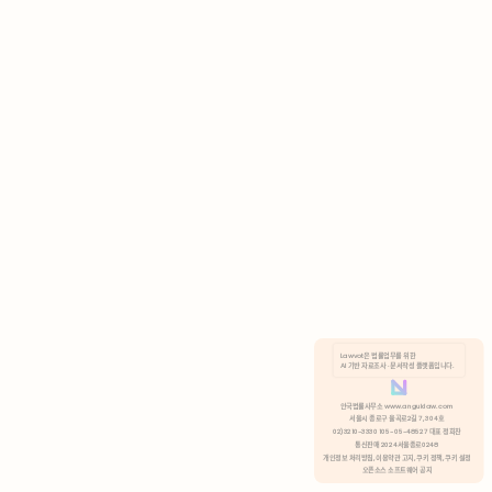
AI 기반 자료조사 · 문서작성 플랫폼입니다.
쿠키 정책
안국법률사무소 www.anguklaw.com
서울시 종로구 율곡로2길 7, 304호
02)3210-3330 105-05-48527 대표 정희찬
거부
분석 쿠키 허용
통신판매 2024서울종로0248
개인정보 처리방침,
이용약관 고지,
쿠키 정책,
쿠키 설정
오픈소스 소프트웨어 공지