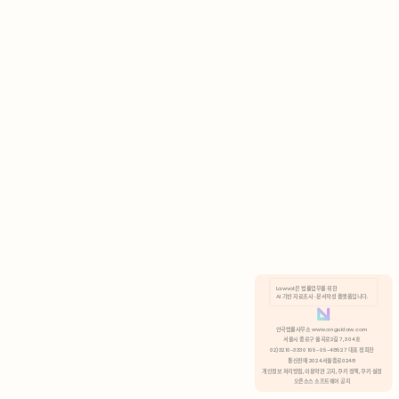
AI 기반 자료조사 · 문서작성 플랫폼입니다.
쿠키 정책
안국법률사무소 www.anguklaw.com
서울시 종로구 율곡로2길 7, 304호
02)3210-3330 105-05-48527 대표 정희찬
거부
분석 쿠키 허용
통신판매 2024서울종로0248
개인정보 처리방침,
이용약관 고지,
쿠키 정책,
쿠키 설정
오픈소스 소프트웨어 공지