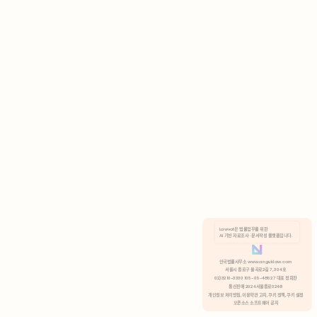
AI 기반 자료조사 · 문서작성 플랫폼입니다.
쿠키 정책
안국법률사무소 www.anguklaw.com
서울시 종로구 율곡로2길 7, 304호
02)3210-3330 105-05-48527 대표 정희찬
거부
분석 쿠키 허용
통신판매 2024서울종로0248
개인정보 처리방침,
이용약관 고지,
쿠키 정책,
쿠키 설정
오픈소스 소프트웨어 공지