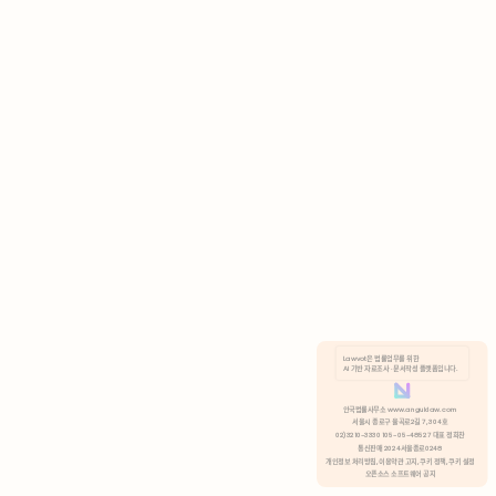
AI 기반 자료조사 · 문서작성 플랫폼입니다.
쿠키 정책
안국법률사무소 www.anguklaw.com
서울시 종로구 율곡로2길 7, 304호
02)3210-3330 105-05-48527 대표 정희찬
거부
분석 쿠키 허용
통신판매 2024서울종로0248
개인정보 처리방침,
이용약관 고지,
쿠키 정책,
쿠키 설정
오픈소스 소프트웨어 공지