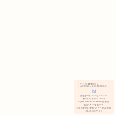
AI 기반 자료조사 · 문서작성 플랫폼입니다.
쿠키 정책
안국법률사무소 www.anguklaw.com
서울시 종로구 율곡로2길 7, 304호
02)3210-3330 105-05-48527 대표 정희찬
거부
분석 쿠키 허용
통신판매 2024서울종로0248
개인정보 처리방침,
이용약관 고지,
쿠키 정책,
쿠키 설정
오픈소스 소프트웨어 공지