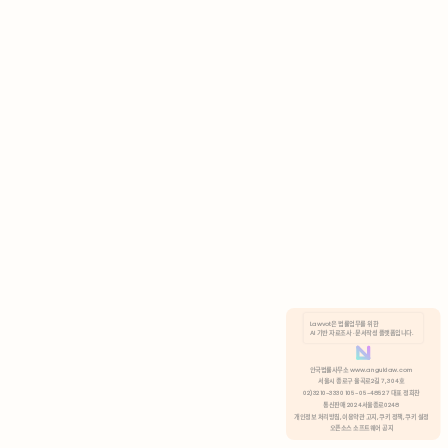
AI 기반 자료조사 · 문서작성 플랫폼입니다.
쿠키 정책
안국법률사무소 www.anguklaw.com
서울시 종로구 율곡로2길 7, 304호
02)3210-3330 105-05-48527 대표 정희찬
거부
분석 쿠키 허용
통신판매 2024서울종로0248
개인정보 처리방침,
이용약관 고지,
쿠키 정책,
쿠키 설정
오픈소스 소프트웨어 공지