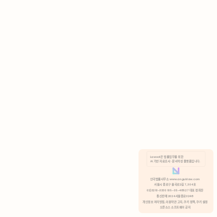
AI 기반 자료조사 · 문서작성 플랫폼입니다.
쿠키 정책
안국법률사무소 www.anguklaw.com
서울시 종로구 율곡로2길 7, 304호
02)3210-3330 105-05-48527 대표 정희찬
거부
분석 쿠키 허용
통신판매 2024서울종로0248
개인정보 처리방침,
이용약관 고지,
쿠키 정책,
쿠키 설정
오픈소스 소프트웨어 공지